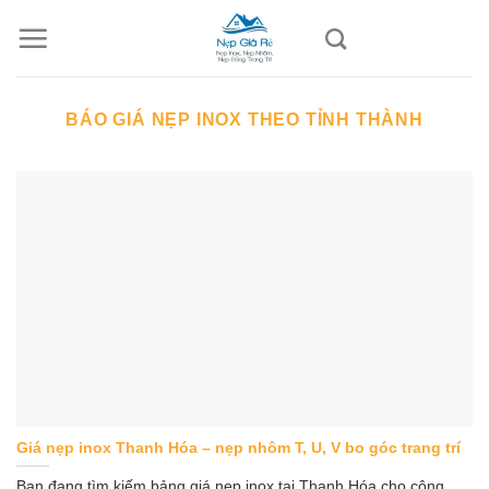
Skip
to
content
BÁO GIÁ NẸP INOX THEO TỈNH THÀNH
Giá nẹp inox Thanh Hóa – nẹp nhôm T, U, V bo góc trang trí
Bạn đang tìm kiếm bảng giá nẹp inox tại Thanh Hóa cho công