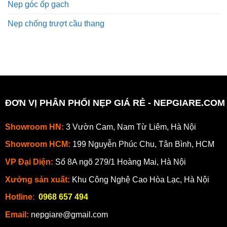
Nẹp góc ốp gạch
Nẹp chống trượt cầu thang
ĐƠN VỊ PHÂN PHỐI NẸP GIÁ RẺ - NEPGIARE.COM
Showroom HN:
3 Vườn Cam, Nam Từ Liêm, Hà Nội
Showroom HCM:
199 Nguyễn Phúc Chu, Tân Bình, HCM
VP Đại Diện:
Số 8A ngõ 279/1 Hoàng Mai, Hà Nội
Xưởng sản xuất:
Khu Công Nghệ Cao Hòa Lạc, Hà Nội
Hotline
:
0968 657 494
Email:
nepgiare@gmail.com