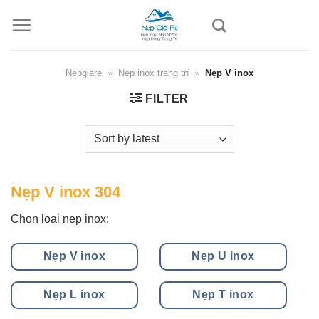
Skip
to
content
Nepgiare
»
Nẹp inox trang trí
»
Nẹp V inox
FILTER
Nẹp V inox 304
Chọn loại nẹp inox:
Nẹp V inox
Nẹp U inox
Nẹp L inox
Nẹp T inox