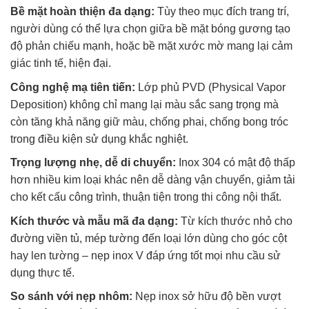
Bề mặt hoàn thiện đa dạng:
Tùy theo mục đích trang trí,
người dùng có thể lựa chọn giữa bề mặt bóng gương tạo
độ phản chiếu mạnh, hoặc bề mặt xước mờ mang lại cảm
giác tinh tế, hiện đại.
Công nghệ mạ tiên tiến:
Lớp phủ PVD (Physical Vapor
Deposition) không chỉ mang lại màu sắc sang trọng mà
còn tăng khả năng giữ màu, chống phai, chống bong tróc
trong điều kiện sử dụng khắc nghiệt.
Trọng lượng nhẹ, dễ di chuyển:
Inox 304 có mật độ thấp
hơn nhiều kim loại khác nên dễ dàng vận chuyển, giảm tải
cho kết cấu công trình, thuận tiện trong thi công nội thất.
Kích thước và mẫu mã đa dạng:
Từ kích thước nhỏ cho
đường viền tủ, mép tường đến loại lớn dùng cho góc cột
hay len tường – nẹp inox V đáp ứng tốt mọi nhu cầu sử
dụng thực tế.
So sánh với nẹp nhôm:
Nẹp inox sở hữu độ bền vượt