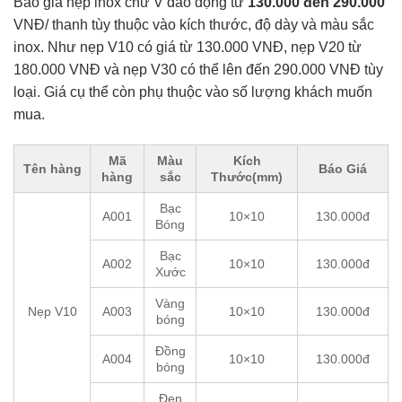
Báo giá nẹp inox chữ V dao động từ
130.000 đến 290.000
VNĐ/ thanh tùy thuộc vào kích thước, độ dày và màu sắc
inox. Như nẹp V10 có giá từ 130.000 VNĐ, nẹp V20 từ
180.000 VNĐ và nẹp V30 có thể lên đến 290.000 VNĐ tùy
loại. Giá cụ thể còn phụ thuộc vào số lượng khách muốn
mua.
Mã
Màu
Kích
Tên hàng
Báo Giá
hàng
sắc
Thước(mm)
Bạc
A001
10×10
130.000đ
Bóng
Bạc
A002
10×10
130.000đ
Xước
Vàng
Nẹp V10
A003
10×10
130.000đ
bóng
Đồng
A004
10×10
130.000đ
bóng
Đen