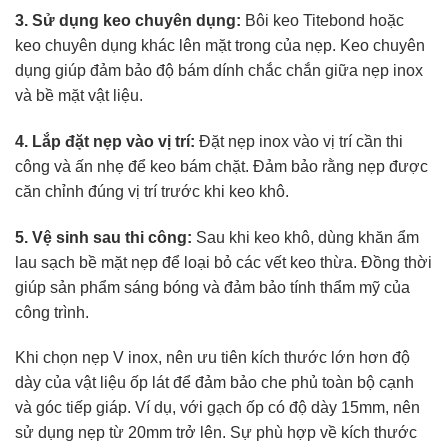
3. Sử dụng keo chuyên dụng:
Bôi keo Titebond hoặc
keo chuyên dụng khác lên mặt trong của nẹp. Keo chuyên
dụng giúp đảm bảo độ bám dính chắc chắn giữa nẹp inox
và bề mặt vật liệu.
4. Lắp đặt nẹp vào vị trí:
Đặt nẹp inox vào vị trí cần thi
công và ấn nhẹ để keo bám chặt. Đảm bảo rằng nẹp được
căn chỉnh đúng vị trí trước khi keo khô.
5. Vệ sinh sau thi công:
Sau khi keo khô, dùng khăn ẩm
lau sạch bề mặt nẹp để loại bỏ các vết keo thừa. Đồng thời
giúp sản phẩm sáng bóng và đảm bảo tính thẩm mỹ của
công trình.
Khi chọn nẹp V inox, nên ưu tiên kích thước lớn hơn độ
dày của vật liệu ốp lát để đảm bảo che phủ toàn bộ cạnh
và góc tiếp giáp. Ví dụ, với gạch ốp có độ dày 15mm, nên
sử dụng nẹp từ 20mm trở lên. Sự phù hợp về kích thước