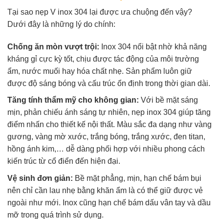
Tại sao nẹp V inox 304 lại được ưa chuộng đến vậy?
Dưới đây là những lý do chính:
Chống ăn mòn vượt trội:
Inox 304 nổi bật nhờ khả năng
kháng gỉ cực kỳ tốt, chịu được tác động của môi trường
ẩm, nước muối hay hóa chất nhẹ. Sản phẩm luôn giữ
được độ sáng bóng và cấu trúc ổn định trong thời gian dài.
Tăng tính thẩm mỹ cho không gian:
Với bề mặt sáng
mịn, phản chiếu ánh sáng tự nhiên, nẹp inox 304 giúp tăng
điểm nhấn cho thiết kế nội thất. Màu sắc đa dạng như vàng
gương, vàng mờ xước, trắng bóng, trắng xước, đen titan,
hồng ánh kim,… dễ dàng phối hợp với nhiều phong cách
kiến trúc từ cổ điển đến hiện đại.
Vệ sinh đơn giản:
Bề mặt phẳng, mịn, hạn chế bám bụi
nên chỉ cần lau nhẹ bằng khăn ẩm là có thể giữ được vẻ
ngoài như mới. Inox cũng hạn chế bám dấu vân tay và dầu
mỡ trong quá trình sử dụng.