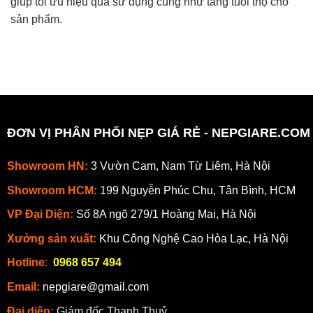
giúp tối ưu hiệu quả sử dụng cũng như tăng tuổi thọ cho
sản phẩm.
ĐƠN VỊ PHÂN PHỐI NẸP GIÁ RẺ - NEPGIARE.COM
Showroom HN:
3 Vườn Cam, Nam Từ Liêm, Hà Nội
Showroom HCM:
199 Nguyễn Phúc Chu, Tân Bình, HCM
VP Đại Diện:
Số 8A ngõ 279/1 Hoàng Mai, Hà Nội
Xưởng sản xuất:
Khu Công Nghệ Cao Hòa Lạc, Hà Nội
Hotline
:
0968 657 494
Email:
nepgiare@gmail.com
Đại diện:
Giám đốc Thanh Thuỷ