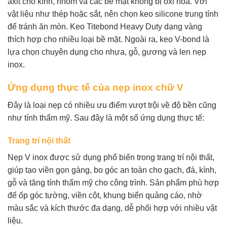
axit cho kính, nhôm và các bề mặt không bị oxi hóa. Với
vật liệu như thép hoặc sắt, nên chọn keo silicone trung tính
để tránh ăn mòn. Keo Titebond Heavy Duty dạng vàng
thích hợp cho nhiều loại bề mặt. Ngoài ra, keo V-bond là
lựa chọn chuyên dụng cho nhựa, gỗ, gương và len nẹp
inox.
Ứng dụng thực tế của nẹp inox chữ V
Đây là loại nẹp có nhiều ưu điểm vượt trội về độ bền cũng
như tính thẩm mỹ. Sau đây là một số ứng dụng thực tế:
Trang trí nội thất
Nẹp V inox được sử dụng phổ biến trong trang trí nội thất,
giúp tạo viền gọn gàng, bo góc an toàn cho gạch, đá, kính,
gỗ và tăng tính thẩm mỹ cho công trình. Sản phẩm phù hợp
để ốp góc tường, viền cột, khung biển quảng cáo, nhờ
màu sắc và kích thước đa dạng, dễ phối hợp với nhiều vật
liệu.