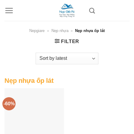
Skip
to
content
Nepgiare
»
Nẹp nhựa
»
Nẹp nhựa ốp lát
FILTER
Nẹp nhựa ốp lát
-60%