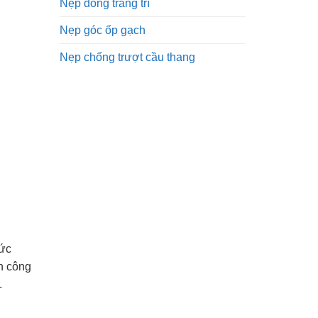
Nẹp đồng trang trí
Nẹp góc ốp gạch
Nẹp chống trượt cầu thang
bức
n công
.