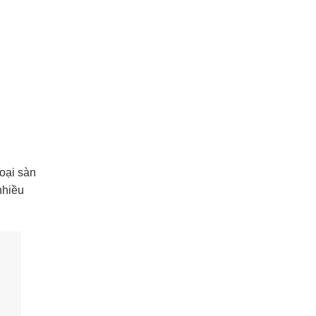
oại sàn
nhiều