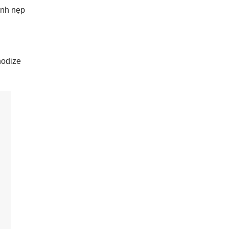
anh nẹp
nodize