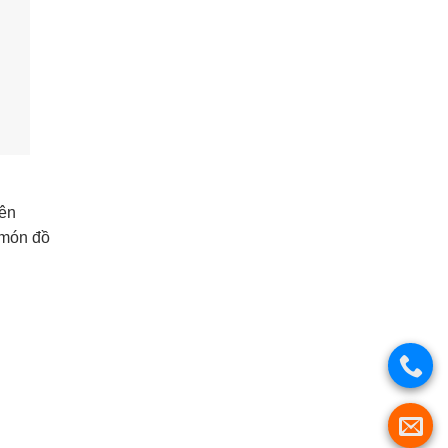
Bên
 món đồ