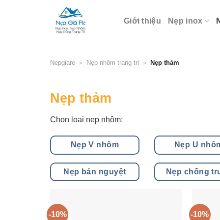
Skip
to
Giới thiệu
Nẹp inox
content
Nepgiare
»
Nẹp nhôm trang trí
»
Nẹp thảm
Nẹp thảm
Chọn loại nẹp nhôm:
Nẹp V nhôm
Nẹp U nhô
Nẹp bán nguyệt
Nẹp chống tr
-10%
-10%