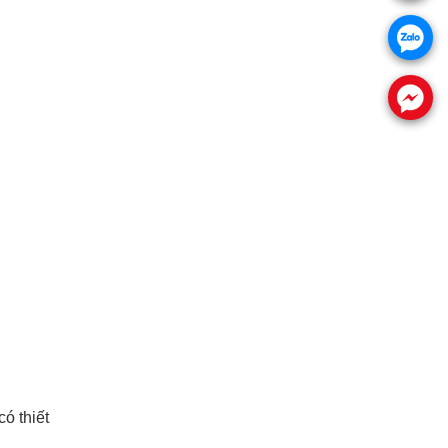
.
.
ó thiết