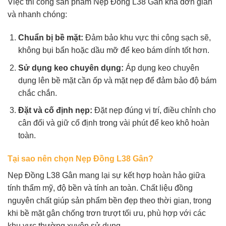
Việc thi công sản phẩm Nẹp Đồng L38 Gân khá đơn giản
và nhanh chóng:
Chuẩn bị bề mặt:
Đảm bảo khu vực thi công sạch sẽ,
không bụi bẩn hoặc dầu mỡ để keo bám dính tốt hơn.
Sử dụng keo chuyên dụng:
Áp dụng keo chuyên
dụng lên bề mặt cần ốp và mặt nẹp để đảm bảo độ bám
chắc chắn.
Đặt và cố định nẹp:
Đặt nẹp đúng vị trí, điều chỉnh cho
cân đối và giữ cố định trong vài phút để keo khô hoàn
toàn.
Tại sao nên chọn Nẹp Đồng L38 Gân?
Nẹp Đồng L38 Gân mang lại sự kết hợp hoàn hảo giữa
tính thẩm mỹ, độ bền và tính an toàn. Chất liệu đồng
nguyên chất giúp sản phẩm bền đẹp theo thời gian, trong
khi bề mặt gân chống trơn trượt tối ưu, phù hợp với các
khu vực thường xuyên sử dụng.