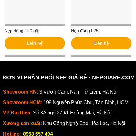
Nẹp đồng T20 gân
Nẹp đồng L25
Liên hệ
Liên hệ
ĐƠN VỊ PHÂN PHỐI NẸP GIÁ RẺ - NEPGIARE.COM
Showroom HN:
3 Vườn Cam, Nam Từ Liêm, Hà Nội
Showroom HCM:
199 Nguyễn Phúc Chu, Tân Bình, HCM
VP Đại Diện:
Số 8A ngõ 279/1 Hoàng Mai, Hà Nội
Xưởng sản xuất:
Khu Công Nghệ Cao Hòa Lạc, Hà Nội
Hotline
:
0968 657 494