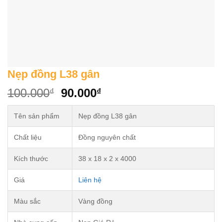
Nẹp đồng L38 gân
Original
Current
100.000
90.000
₫
₫
price
price
was:
is:
Tên sản phẩm
Nẹp đồng L38 gân
100.000₫.
90.000₫.
Chất liệu
Đồng nguyên chất
Kích thước
38 x 18 x 2 x 4000
Giá
Liên hệ
Màu sắc
Vàng đồng