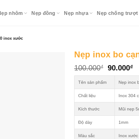
Nẹp nhôm
Nẹp đồng
Nẹp nhựa
Nẹp chống trượt
0 inox xước
Nẹp inox bo cạ
Original
C
100.000
90.000
₫
₫
price
p
was:
is
Tên sản phẩm
Nẹp inox 
100.000₫
9
Chất liệu
Inox 304 
Kích thước
Mũi nẹp 5
Độ dày
1mm
Màu sắc
Inox xước