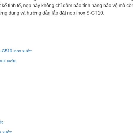
iết kế tinh tế, nẹp này không chỉ đảm bảo tính năng bảo vệ mà c
, ứng dụng và hướng dẫn lắp đặt nẹp inox S-GT10.
 S-G510 inox xước
inox xước
ớc
x xước