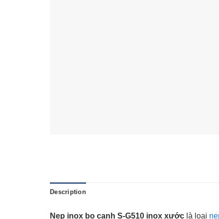
Description
Nẹp inox bo cạnh S-G510 inox xước
là loại
nẹ