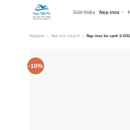
Skip
to
Giới thiệu
Nẹp inox
content
Nepgiare
»
Nẹp inox trang trí
»
Nẹp inox bo cạnh S-G51
-10%