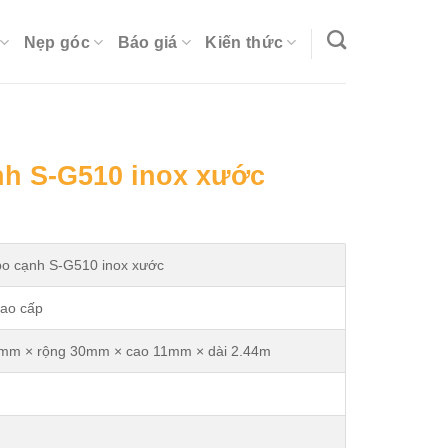
Nẹp góc
Báo giá
Kiến thức
nh S-G510 inox xước
urrent
rice
:
bo cạnh S-G510 inox xước
.
0.000₫.
cao cấp
mm × rộng 30mm × cao 11mm × dài 2.44m