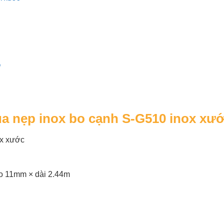
p
của nẹp inox bo cạnh S-G510 inox xư
ox xước
o 11mm × dài 2.44m