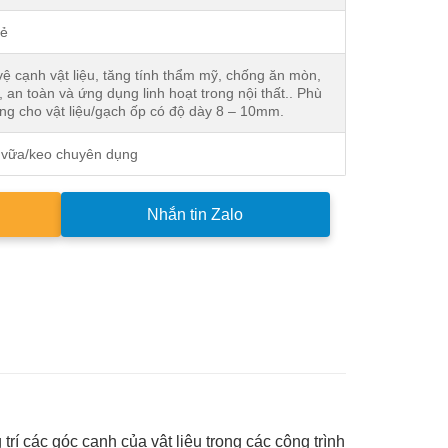
Rẻ
ệ cạnh vật liệu, tăng tính thẩm mỹ, chống ăn mòn,
, an toàn và ứng dụng linh hoạt trong nội thất.. Phù
ng cho vật liệu/gạch ốp có độ dày 8 – 10mm.
vữa/keo chuyên dụng
Nhắn tin Zalo
trí các góc cạnh của vật liệu trong các công trình