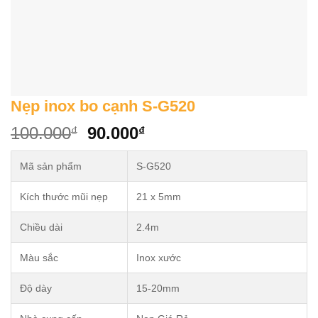
Nẹp inox bo cạnh S-G520
Original
Current
100.000
90.000
₫
₫
price
price
was:
is:
Mã sản phẩm
S-G520
100.000₫.
90.000₫.
Kích thước mũi nẹp
21 x 5mm
Chiều dài
2.4m
Màu sắc
Inox xước
Độ dày
15-20mm