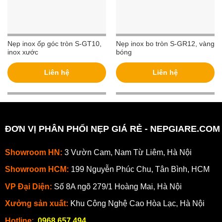
Nẹp inox ốp góc tròn S-GT10,
Nẹp inox bo tròn S-GR12, vàng
inox xước
bóng
Liên hệ
Liên hệ
ĐƠN VỊ PHÂN PHỐI NẸP GIÁ RẺ - NEPGIARE.COM
Showroom HN:
3 Vườn Cam, Nam Từ Liêm, Hà Nội
Showroom HCM:
199 Nguyễn Phúc Chu, Tân Bình, HCM
VP Đại Diện:
Số 8A ngõ 279/1 Hoàng Mai, Hà Nội
Xưởng sản xuất:
Khu Công Nghệ Cao Hòa Lạc, Hà Nội
Hotline
:
0968 657 494