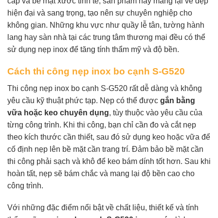
cấp và bề mặt xước tinh tế, sản phẩm này mang lại vẻ đẹp
hiện đại và sang trọng, tạo nên sự chuyên nghiệp cho
không gian. Những khu vực như quầy lễ tân, tường hành
lang hay sàn nhà tại các trung tâm thương mại đều có thể
sử dụng nẹp inox để tăng tính thẩm mỹ và độ bền.
Cách thi công nẹp inox bo cạnh S-G520
Thi công nẹp inox bo cạnh S-G520 rất dễ dàng và không
yêu cầu kỹ thuật phức tạp. Nẹp có thể được
gắn bằng
vữa hoặc keo chuyên dụng
, tùy thuộc vào yêu cầu của
từng công trình. Khi thi công, bạn chỉ cần đo và cắt nẹp
theo kích thước cần thiết, sau đó sử dụng keo hoặc vữa để
cố định nẹp lên bề mặt cần trang trí. Đảm bảo bề mặt cần
thi công phải sạch và khô để keo bám dính tốt hơn. Sau khi
hoàn tất, nẹp sẽ bám chắc và mang lại độ bền cao cho
công trình.
Với những đặc điểm nổi bật về chất liệu, thiết kế và tính