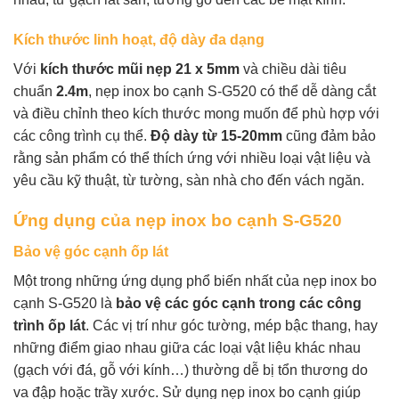
Kích thước linh hoạt, độ dày đa dạng
Với
kích thước mũi nẹp 21 x 5mm
và chiều dài tiêu
chuẩn
2.4m
, nẹp inox bo cạnh S-G520 có thể dễ dàng cắt
và điều chỉnh theo kích thước mong muốn để phù hợp với
các công trình cụ thể.
Độ dày từ 15-20mm
cũng đảm bảo
rằng sản phẩm có thể thích ứng với nhiều loại vật liệu và
yêu cầu kỹ thuật, từ tường, sàn nhà cho đến vách ngăn.
Ứng dụng của nẹp inox bo cạnh S-G520
Bảo vệ góc cạnh ốp lát
Một trong những ứng dụng phổ biến nhất của nẹp inox bo
cạnh S-G520 là
bảo vệ các góc cạnh trong các công
trình ốp lát
. Các vị trí như góc tường, mép bậc thang, hay
những điểm giao nhau giữa các loại vật liệu khác nhau
(gạch với đá, gỗ với kính…) thường dễ bị tổn thương do
va đập hoặc trầy xước. Sử dụng nẹp inox bo cạnh giúp