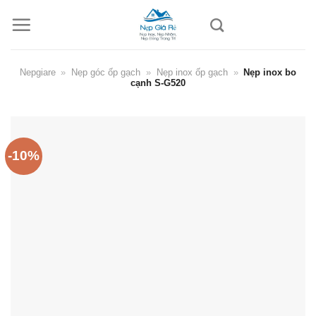
Skip
to
content
Nepgiare
»
Nẹp góc ốp gạch
»
Nẹp inox ốp gạch
»
Nẹp inox bo
cạnh S-G520
-10%