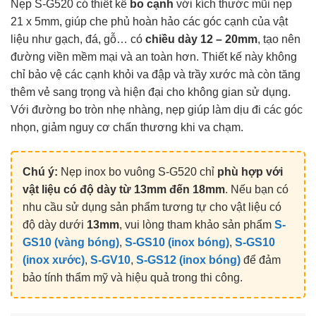
Nẹp S-G520 có thiết kế
bo cạnh
với kích thước mũi nẹp
21 x 5mm, giúp che phủ hoàn hảo các góc cạnh của vật
liệu như gạch, đá, gỗ… có
chiều dày 12 – 20mm
, tạo nên
đường viền mềm mại và an toàn hơn. Thiết kế này không
chỉ bảo vệ các cạnh khỏi va đập và trầy xước mà còn tăng
thêm vẻ sang trọng và hiện đại cho không gian sử dụng.
Với đường bo tròn nhẹ nhàng, nẹp giúp làm dịu đi các góc
nhọn, giảm nguy cơ chấn thương khi va chạm.
Chú ý:
Nẹp inox bo vuông S-G520 chỉ
phù hợp với
vật liệu có độ dày từ 13mm đến 18mm
. Nếu bạn có
nhu cầu sử dụng sản phẩm tương tự cho vật liệu có
độ dày dưới
13mm
, vui lòng tham khảo sản phẩm
S-
GS10 (vàng bóng)
,
S-GS10 (inox bóng)
,
S-GS10
(inox xước)
,
S-GV10
,
S-GS12 (inox bóng)
để đảm
bảo tính thẩm mỹ và hiệu quả trong thi công.