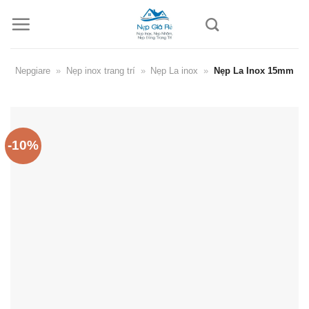
Skip
to
content
Nepgiare
»
Nẹp inox trang trí
»
Nẹp La inox
»
Nẹp La Inox 15mm
-10%