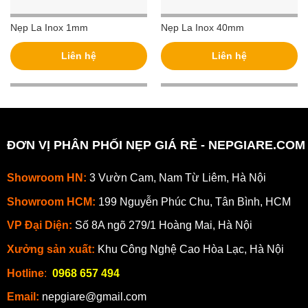
Nẹp La Inox 1mm
Nẹp La Inox 40mm
Liên hệ
Liên hệ
ĐƠN VỊ PHÂN PHỐI NẸP GIÁ RẺ - NEPGIARE.COM
Showroom HN:
3 Vườn Cam, Nam Từ Liêm, Hà Nội
Showroom HCM:
199 Nguyễn Phúc Chu, Tân Bình, HCM
VP Đại Diện:
Số 8A ngõ 279/1 Hoàng Mai, Hà Nội
Xưởng sản xuất:
Khu Công Nghệ Cao Hòa Lạc, Hà Nội
Hotline
:
0968 657 494
Email:
nepgiare@gmail.com