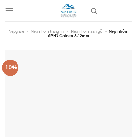
Skip
to
content
Nepgiare
»
Nẹp nhôm trang trí
»
Nẹp nhôm sàn gỗ
»
Nẹp nhôm
APH3 Golden 8-12mm
-10%