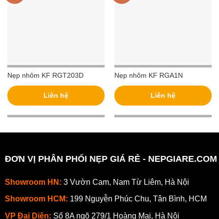
Nẹp nhôm KF RGT203D
Nẹp nhôm KF RGA1N
Liên hệ
Liên hệ
ĐƠN VỊ PHÂN PHỐI NẸP GIÁ RẺ - NEPGIARE.COM
Showroom HN:
3 Vườn Cam, Nam Từ Liêm, Hà Nội
Showroom HCM:
199 Nguyễn Phúc Chu, Tân Bình, HCM
VP Đại Diện:
Số 8A ngõ 279/1 Hoàng Mai, Hà Nội