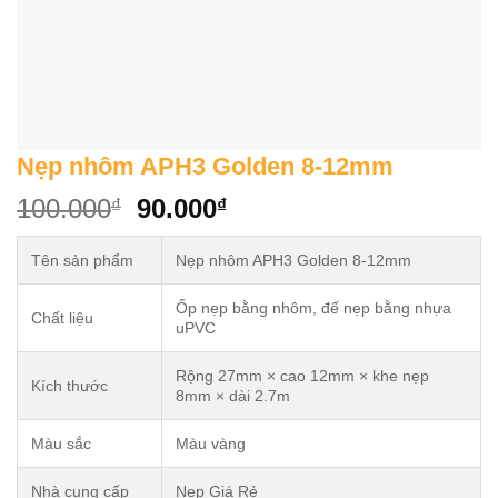
Nẹp nhôm APH3 Golden 8-12mm
Original
Current
100.000
90.000
₫
₫
price
price
was:
is:
Tên sản phẩm
Nẹp nhôm APH3 Golden 8-12mm
100.000₫.
90.000₫.
Ốp nẹp bằng nhôm, đế nẹp bằng nhựa
Chất liệu
uPVC
Rộng 27mm × cao 12mm × khe nẹp
Kích thước
8mm × dài 2.7m
Màu sắc
Màu vàng
Nhà cung cấp
Nẹp Giá Rẻ