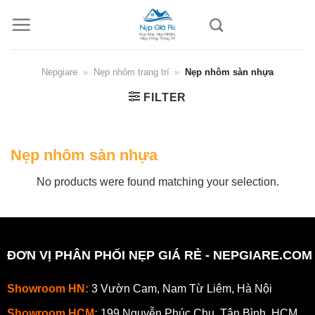
Skip
to
content
Nepgiare
»
Nẹp nhôm trang trí
»
Nẹp nhôm sàn nhựa
FILTER
Nẹp nhôm sàn nhựa
No products were found matching your selection.
ĐƠN VỊ PHÂN PHỐI NẸP GIÁ RẺ - NEPGIARE.COM
Showroom HN:
3 Vườn Cam, Nam Từ Liêm, Hà Nội
Showroom HCM:
199 Nguyễn Phúc Chu, Tân Bình, HCM