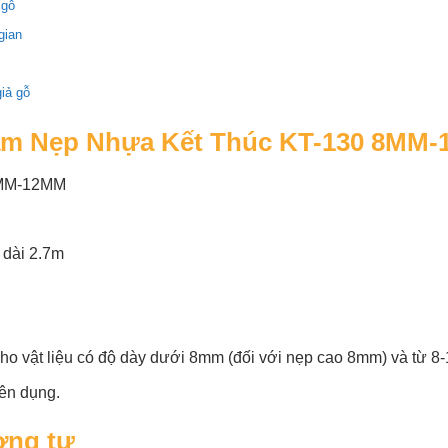
 gỗ
gian
iả gỗ
ẩm Nẹp Nhựa Kết Thúc KT-130 8MM
 8MM-12MM
dài 2.7m
cho vật liệu có độ dày dưới 8mm (đối với nẹp cao 8mm) và từ 
ên dụng.
ơng tự