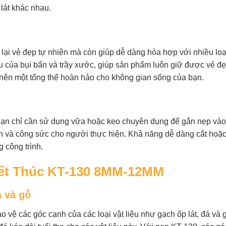
 lát khác nhau.
i vẻ đẹp tự nhiên mà còn giúp dễ dàng hòa hợp với nhiều loại 
u của bụi bẩn và trầy xước, giúp sản phẩm luôn giữ được vẻ đẹ
 nên một tổng thể hoàn hảo cho không gian sống của bạn.
 Bạn chỉ cần sử dụng vữa hoặc keo chuyên dụng để gắn nẹp vào
an và công sức cho người thực hiện. Khả năng dễ dàng cắt hoặ
g công trình.
ết Thúc KT-130 8MM-12MM
á và gỗ
 vệ các góc cạnh của các loại vật liệu như gạch ốp lát, đá và