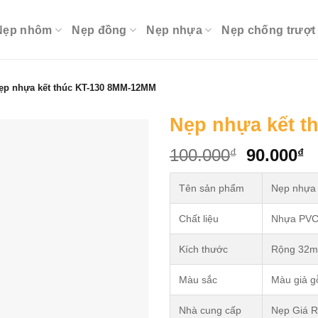
Nẹp nhôm
Nẹp đồng
Nẹp nhựa
Nẹp chống trượt
ẹp nhựa kết thúc KT-130 8MM-12MM
Nẹp nhựa kết t
Original
C
100.000
90.000
₫
₫
price
p
was:
is
Tên sản phẩm
Nẹp nhựa
100.000₫
9
Chất liệu
Nhựa PV
Kích thước
Rộng 32m
Màu sắc
Màu giả g
Nhà cung cấp
Nẹp Giá 