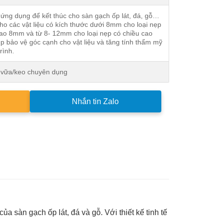
ứng dụng để kết thúc cho sàn gạch ốp lát, đá, gỗ…
o các vật liệu có kích thước dưới 8mm cho loại nẹp
cao 8mm và từ 8- 12mm cho loại nẹp có chiều cao
p bảo vệ góc cạnh cho vật liệu và tăng tính thẩm mỹ
rình.
vữa/keo chuyên dụng
Nhắn tin Zalo
 sàn gạch ốp lát, đá và gỗ. Với thiết kế tinh tế