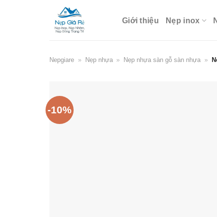
Skip
to
Giới thiệu
Nẹp inox
content
Nepgiare
»
Nẹp nhựa
»
Nẹp nhựa sàn gỗ sàn nhựa
»
N
-10%