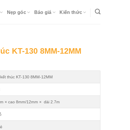
Nẹp góc
Báo giá
Kiến thức
húc KT-130 8MM-12MM
urrent
rice
:
 kết thúc KT-130 8MM-12MM
.
0.000₫.
C
m × cao 8mm/12mm × dài 2.7m
ỗ
Rẻ