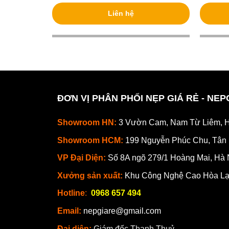
Liên hệ
ĐƠN VỊ PHÂN PHỐI NẸP GIÁ RẺ - NE
Showroom HN:
3 Vườn Cam, Nam Từ Liêm, H
Showroom HCM:
199 Nguyễn Phúc Chu, Tân
VP Đại Diện:
Số 8A ngõ 279/1 Hoàng Mai, Hà 
Xưởng sản xuất:
Khu Công Nghệ Cao Hòa Lạ
Hotline
:
0968 657 494
Email:
nepgiare@gmail.com
Đại diện:
Giám đốc Thanh Thuỷ