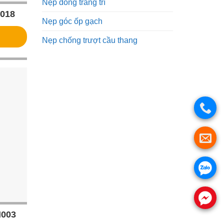
Nẹp đồng trang trí
T018
Nẹp góc ốp gạch
Nẹp chống trượt cầu thang
.
.
N003