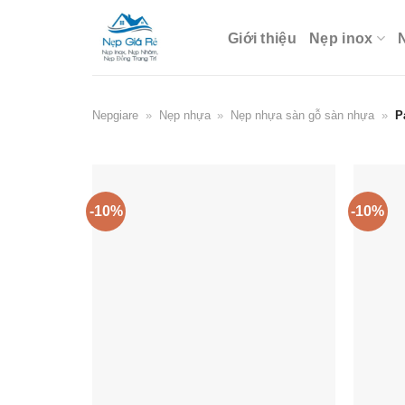
Skip
to
Giới thiệu
Nẹp inox
content
Nepgiare
»
Nẹp nhựa
»
Nẹp nhựa sàn gỗ sàn nhựa
»
P
-10%
-10%