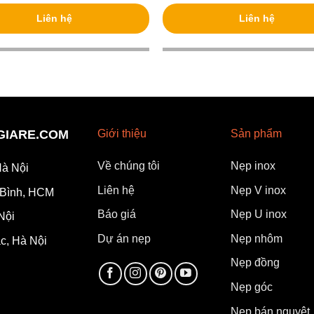
Liên hệ
Liên hệ
PGIARE.COM
Giới thiệu
Sản phẩm
Về chúng tôi
Nẹp inox
à Nội
Liên hệ
Nẹp V inox
 Bình, HCM
Báo giá
Nẹp U inox
Nội
Dự án nẹp
Nẹp nhôm
c, Hà Nội
Nẹp đồng
Nẹp góc
Nẹp bán nguyệt