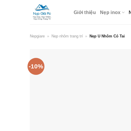
Skip
to
Giới thiệu
Nẹp inox
content
Nepgiare
»
Nẹp nhôm trang trí
»
Nẹp U Nhôm Có Tai
-10%