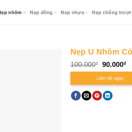
Nẹp nhôm
Nẹp đồng
Nẹp nhựa
Nẹp chống trượt
Nẹp U Nhôm Có
Original
C
100.000
90.000
₫
₫
price
p
was:
is
Liên hệ ngay
100.000₫
9