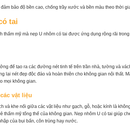
 đảm bảo độ bền cao, chống trầy xước và bền màu theo thời gi
ó tai
h thẩm mỹ mà nẹp U nhôm có tai được ứng dụng rộng rãi trong lĩ
tưởng để tạo ra các đường nét tinh tế trên trần nhà, tường và v
g lại nét đẹp độc đáo và hoàn thiện cho không gian nội thất. Mặ
ho mọi không gian.
các vật liệu
cách và khe nối giữa các vật liệu như gạch, gỗ, hoặc kính là khô
 thẩm mỹ tổng thể của không gian. Nẹp nhôm U có tai giúp che 
hập của bụi bẩn, côn trùng hay nước.