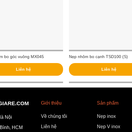
m bo góc vuông MX045
Nẹp nhôm bo cạnh TSD100 (S)
Liên hệ
Liên hệ
PGIARE.COM
Giới thiệu
Sản phẩm
Về chúng tôi
Nẹp inox
à Nội
Liên hệ
Nẹp V inox
 Bình, HCM