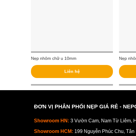
Nẹp nhôm chữ u 10mm
Nẹp nhô
Liên hệ
ĐƠN VỊ PHÂN PHỐI NẸP GIÁ RẺ - NE
Showroom HN:
3 Vườn Cam, Nam Từ Liêm, H
Showroom HCM:
199 Nguyễn Phúc Chu, Tân