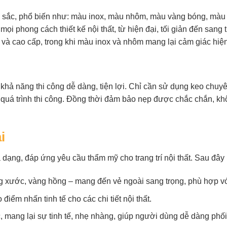
u sắc, phổ biến như: màu inox, màu nhôm, màu vàng bóng, m
mọi phong cách thiết kế nội thất, từ hiện đại, tối giản đến sa
 cao cấp, trong khi màu inox và nhôm mang lại cảm giác hiện đ
 khả năng thi công dễ dàng, tiện lợi. Chỉ cần sử dụng keo chuy
g quá trình thi công. Đồng thời đảm bảo nẹp được chắc chắn, khô
i
ạng, đáp ứng yêu cầu thẩm mỹ cho trang trí nội thất. Sau đây 
xước, vàng hồng – mang đến vẻ ngoài sang trọng, phù hợp với
ểm nhấn tinh tế cho các chi tiết nội thất.
 mang lại sự tinh tế, nhẹ nhàng, giúp người dùng dễ dàng phối