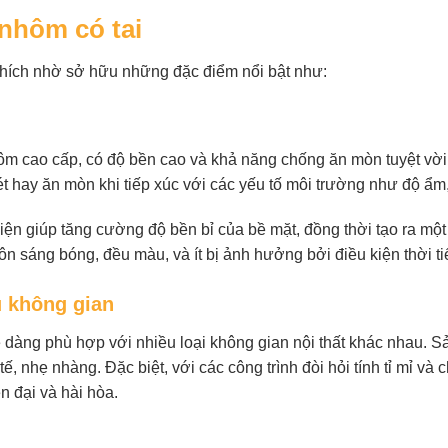
 nhôm có tai
hích nhờ sở hữu những đặc điểm nổi bật như:
m cao cấp, có độ bền cao và khả năng chống ăn mòn tuyệt vời
 sét hay ăn mòn khi tiếp xúc với các yếu tố môi trường như độ ẩ
iện giúp tăng cường độ bền bỉ của bề mặt, đồng thời tạo ra mộ
ôn sáng bóng, đều màu, và ít bị ảnh hưởng bởi điều kiện thời tiế
u không gian
 dễ dàng phù hợp với nhiều loại không gian nội thất khác nhau
ế, nhẹ nhàng. Đặc biệt, với các công trình đòi hỏi tính tỉ mỉ và 
n đại và hài hòa.