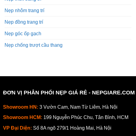
Nẹp nhôm trang trí
Nẹp đồng trang trí
Nẹp góc ốp gạch
Nẹp chống trượt cầu thang
ĐƠN VỊ PHÂN PHỐI NẸP GIÁ RẺ - NEPGIARE.COM
Showroom HN:
3 Vườn Cam, Nam Từ Liêm, Hà Nội
Showroom HCM:
199 Nguyễn Phúc Chu, Tân Bình, HCM
VP Đại Diện:
Số 8A ngõ 279/1 Hoàng Mai, Hà Nội