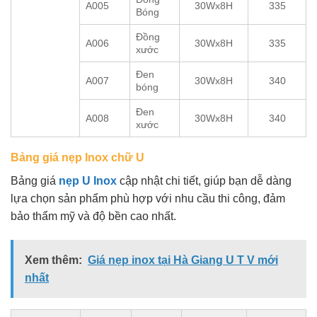
A005
30Wx8H
335
Bóng
Đồng
A006
30Wx8H
335
xước
Đen
A007
30Wx8H
340
bóng
Đen
A008
30Wx8H
340
xước
Bảng giá nẹp Inox chữ U
Bảng giá
nẹp U Inox
cập nhật chi tiết, giúp bạn dễ dàng
lựa chọn sản phẩm phù hợp với nhu cầu thi công, đảm
bảo thẩm mỹ và độ bền cao nhất.
Xem thêm:
Giá nẹp inox tại Hà Giang U T V mới
nhất