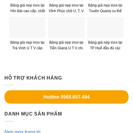
Bảng giá nẹp inox tại
Bảng giá nẹp inox tại
Bảng giá nẹp inox tại
Yên Bái cao cấp, chất
Vĩnh Phúc chữ U, T, V
Tuyên Quang cụ thể
lượng
chi tiết – GIÁ RẺ
Bảng giá nẹp inox tại
Bảng giá nẹp inox tại
Bảng giá nẹp inox tại
Trà Vinh U T V cập
Tiền Giang U T V chi
TP Huế đầy đủ các
nhật chi tiết nhất
tiết nhất
loại nẹp U T V
HỖ TRỢ KHÁCH HÀNG
Hotline 0968.657.494
DANH MỤC SẢN PHẨM
Nẹp inox trang trí