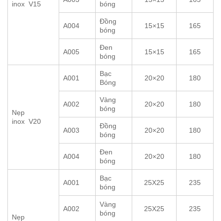
inox V15
bóng
Đồng
A004
15×15
165
bóng
Đen
A005
15×15
165
bóng
Bạc
A001
20×20
180
Bóng
Vàng
A002
20×20
180
bóng
Nẹp
inox V20
Đồng
A003
20×20
180
bóng
Đen
A004
20×20
180
bóng
Bạc
A001
25X25
235
bóng
Vàng
A002
25X25
235
bóng
Nẹp