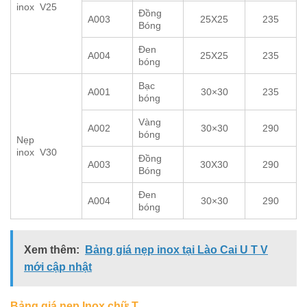
inox V25
Đồng
A003
25X25
235
Bóng
Đen
A004
25X25
235
bóng
Bạc
A001
30×30
235
bóng
Vàng
A002
30×30
290
bóng
Nẹp
inox V30
Đồng
A003
30X30
290
Bóng
Đen
A004
30×30
290
bóng
Xem thêm:
Bảng giá nẹp inox tại Lào Cai U T V
mới cập nhật
Bảng giá nẹp Inox chữ T