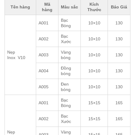
Mã
Kích
Tên hàng
Màu sắc
Báo Giá
hàng
Thước
Bạc
A001
10×10
130
Bóng
Bạc
A002
10×10
130
Xước
Nẹp
Vàng
A003
10×10
130
Inox V10
bóng
Đồng
A004
10×10
130
bóng
Đen
A005
10×10
130
bóng
Bạc
A001
15×15
165
Bóng
Bạc
A002
15×15
165
Xước
Nẹp
Vàng
A003
15×15
165