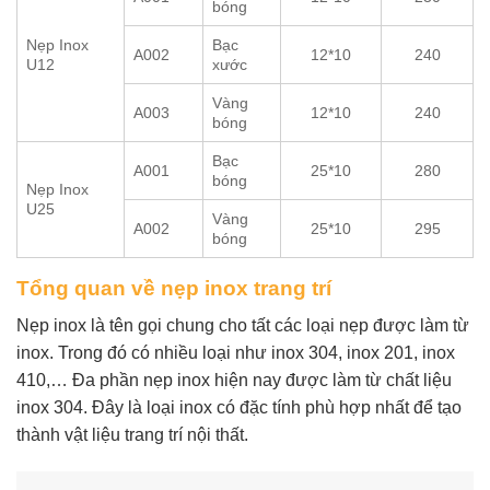
bóng
Nẹp Inox
Bạc
A002
12*10
240
U12
xước
Vàng
A003
12*10
240
bóng
Bạc
A001
25*10
280
bóng
Nẹp Inox
U25
Vàng
A002
25*10
295
bóng
Tổng quan về nẹp inox trang trí
Nẹp inox là tên gọi chung cho tất các loại nẹp được làm từ
inox. Trong đó có nhiều loại như inox 304, inox 201, inox
410,… Đa phần nẹp inox hiện nay được làm từ chất liệu
inox 304. Đây là loại inox có đặc tính phù hợp nhất để tạo
thành vật liệu trang trí nội thất.