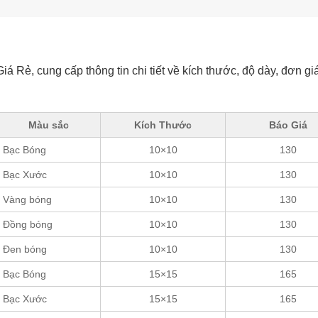
iá Rẻ, cung cấp thông tin chi tiết về kích thước, độ dày, đơn gi
Màu sắc
Kích Thước
Báo Giá
Bạc Bóng
10×10
130
Bạc Xước
10×10
130
Vàng bóng
10×10
130
Đồng bóng
10×10
130
Đen bóng
10×10
130
Bạc Bóng
15×15
165
Bạc Xước
15×15
165