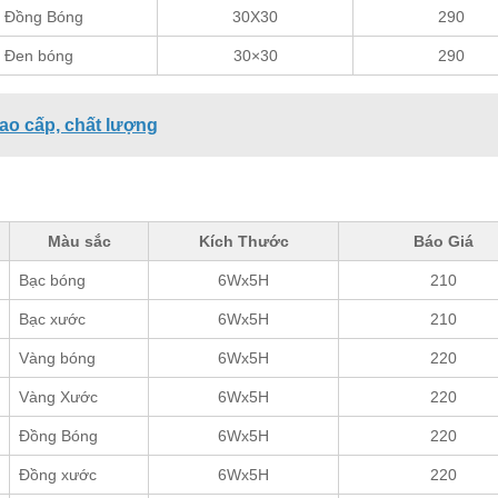
Đồng Bóng
30X30
290
Đen bóng
30×30
290
cao cấp, chất lượng
Màu sắc
Kích Thước
Báo Giá
Bạc bóng
6Wx5H
210
Bạc xước
6Wx5H
210
Vàng bóng
6Wx5H
220
Vàng Xước
6Wx5H
220
Đồng Bóng
6Wx5H
220
Đồng xước
6Wx5H
220