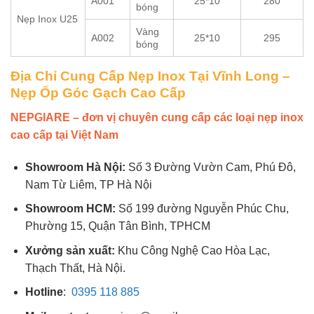
A001
25*10
280
bóng
Nẹp Inox U25
Vàng
A002
25*10
295
bóng
Địa Chỉ Cung Cấp Nẹp Inox Tại Vĩnh Long –
Nẹp Ốp Góc Gạch Cao Cấp
NEPGIARE – đơn vị chuyên cung cấp các loại nẹp inox
cao cấp tại Việt Nam
Showroom Hà Nội:
Số 3 Đường Vườn Cam, Phú Đô,
Nam Từ Liêm, TP Hà Nội
Showroom HCM:
Số 199 đường Nguyễn Phúc Chu,
Phường 15, Quận Tân Bình, TPHCM
Xưởng sản xuất:
Khu Công Nghệ Cao Hòa Lạc,
Thạch Thất, Hà Nội.
Hotline
:
0395 118 885