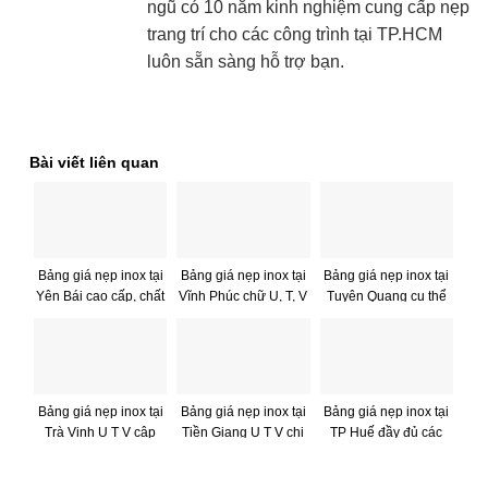
ngũ có 10 năm kinh nghiệm cung cấp nẹp
trang trí cho các công trình tại TP.HCM
luôn sẵn sàng hỗ trợ bạn.
Bài viết liên quan
Bảng giá nẹp inox tại
Bảng giá nẹp inox tại
Bảng giá nẹp inox tại
Yên Bái cao cấp, chất
Vĩnh Phúc chữ U, T, V
Tuyên Quang cụ thể
lượng
chi tiết – GIÁ RẺ
Bảng giá nẹp inox tại
Bảng giá nẹp inox tại
Bảng giá nẹp inox tại
Trà Vinh U T V cập
Tiền Giang U T V chi
TP Huế đầy đủ các
nhật chi tiết nhất
tiết nhất
loại nẹp U T V