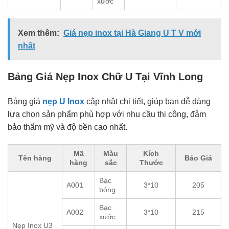
xước
Xem thêm:
Giá nẹp inox tại Hà Giang U T V mới
nhất
Bảng Giá Nẹp Inox Chữ U Tại Vĩnh Long
Bảng giá
nẹp U Inox
cập nhật chi tiết, giúp bạn dễ dàng
lựa chọn sản phẩm phù hợp với nhu cầu thi công, đảm
bảo thẩm mỹ và độ bền cao nhất.
Mã
Màu
Kích
Tên hàng
Báo Giá
hàng
sắc
Thước
Bạc
A001
3*10
205
bóng
Bạc
A002
3*10
215
xước
Nẹp Inox U3