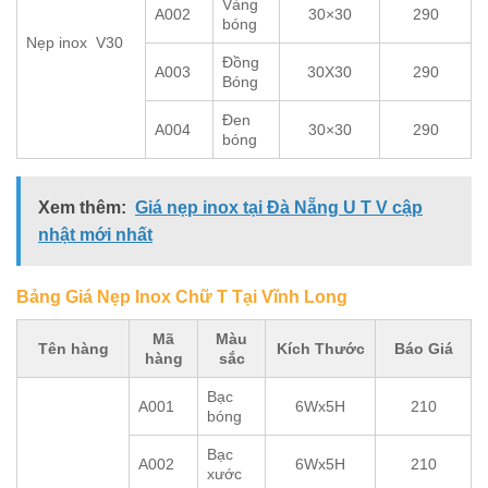
Vàng
A002
30×30
290
bóng
Nẹp inox V30
Đồng
A003
30X30
290
Bóng
Đen
A004
30×30
290
bóng
Xem thêm:
Giá nẹp inox tại Đà Nẵng U T V cập
nhật mới nhất
Bảng Giá Nẹp Inox Chữ T Tại Vĩnh Long
Mã
Màu
Tên hàng
Kích Thước
Báo Giá
hàng
sắc
Bạc
A001
6Wx5H
210
bóng
Bạc
A002
6Wx5H
210
xước