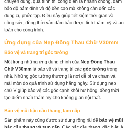
chuyên dụng, quá trình thi công diễn ra nhanh chóng, đảm
bảo độ bám dính và độ bền cao mà không cần đến các
dụng cụ phức tạp. Điều này giúp tiết kiệm thời gian và
công sức, đồng thời vẫn đảm bảo được tính thẩm mỹ và an
toàn cho công trình.
Ứng dụng của Nẹp Đồng Thau Chữ V30mm
Bảo vệ và trang trí góc tường
Một trong những ứng dụng chính của
Nẹp Đồng Thau
Chữ V30mm
là bảo vệ và trang trí các
góc tường
trong
nhà. Những góc tường thường là nơi dễ bị va chạm và
mài mòn do quá trình sử dụng hằng ngày. Sử dụng nẹp
chữ V giúp bảo vệ các góc cạnh khỏi hư hỏng, đồng thời
tạo điểm nhấn thẩm mỹ cho không gian nội thất.
Bảo vệ mũi bậc cầu thang, tam cấp
Sản phẩm này cũng được sử dụng rộng rãi để
bảo vệ mũi
bậc cầu thang và tam cấp
. Các bậc cầu thang, đặc biệt là