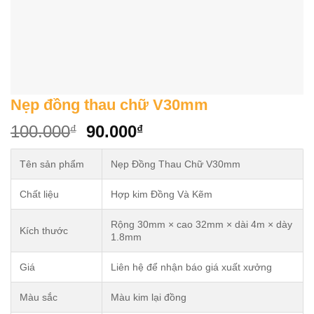
Nẹp đồng thau chữ V30mm
Original
Current
100.000
90.000
₫
₫
price
price
was:
is:
Tên sản phẩm
Nẹp Đồng Thau Chữ V30mm
100.000₫.
90.000₫.
Chất liệu
Hợp kim Đồng Và Kẽm
Rộng 30mm × cao 32mm × dài 4m × dày
Kích thước
1.8mm
Giá
Liên hệ để nhận báo giá xuất xưởng
Màu sắc
Màu kim lại đồng