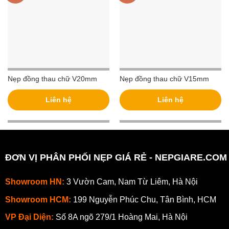
Nẹp đồng thau chữ V20mm
Nẹp đồng thau chữ V15mm
Liên hệ
Liên hệ
ĐƠN VỊ PHÂN PHỐI NẸP GIÁ RẺ - NEPGIARE.COM
Showroom HN:
3 Vườn Cam, Nam Từ Liêm, Hà Nội
Showroom HCM:
199 Nguyễn Phúc Chu, Tân Bình, HCM
VP Đại Diện:
Số 8A ngõ 279/1 Hoàng Mai, Hà Nội