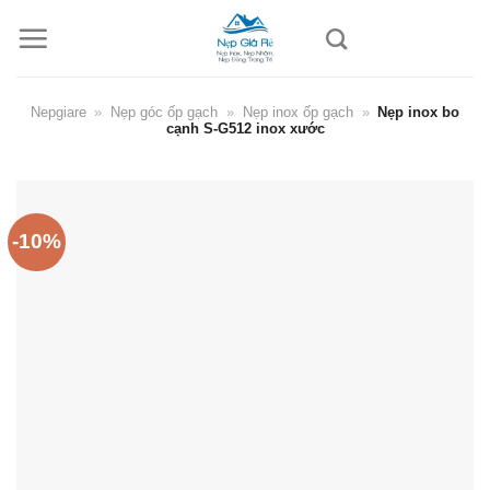
Skip
to
content
Nepgiare
»
Nẹp góc ốp gạch
»
Nẹp inox ốp gạch
»
Nẹp inox bo
cạnh S-G512 inox xước
-10%