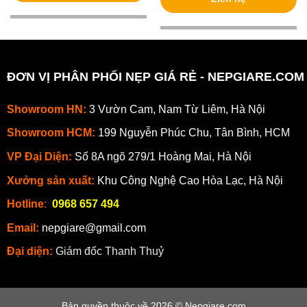
ĐƠN VỊ PHÂN PHỐI NẸP GIÁ RẺ - NEPGIARE.COM
Showroom HN:
3 Vườn Cam, Nam Từ Liêm, Hà Nội
Showroom HCM:
199 Nguyễn Phúc Chu, Tân Bình, HCM
VP Đại Diện:
Số 8A ngõ 279/1 Hoàng Mai, Hà Nội
Xưởng sản xuất:
Khu Công Nghệ Cao Hòa Lạc, Hà Nội
Hotline
:
0968 657 494
Email:
nepgiare@gmail.com
Đại diện:
Giám đốc Thanh Thuỷ
Bản quyền thuộc về 2026 © Nepgiare.com