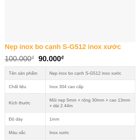
Nẹp inox bo cạnh S-G512 inox xước
Original
Current
100.000
90.000
₫
₫
price
price
was:
is:
Tên sản phẩm
Nẹp inox bo cạnh S-G512 inox xước
100.000₫.
90.000₫.
Chất liệu
Inox 304 cao cấp
Mũi nẹp 5mm × rộng 30mm × cao 13mm
Kích thước
× dài 2.44m
Độ dày
1mm
Màu sắc
Inox xước