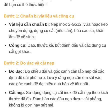
để bạn có thể thực hiện:
Bước 1: Chuẩn bị vật liệu và công cụ
Vật liệu cần chuẩn bị:
Nẹp inox S-G512, vữa hoặc keo
chuyên dụng, dụng cụ cắt (nếu cần), búa cao su, khăn
ẩm để vệ sinh.
Công cụ:
Dao, thước kẻ, bút đánh dấu và các dụng cụ
cắt gọt khác.
Bước 2: Đo đạc và cắt nẹp
Đo đạc:
Đo chiều dài và góc cạnh cần lắp nẹp để xác
định độ dài phù hợp. Lưu ý rằng nẹp cần ôm sát vào
các góc cạnh để đạt hiệu quả bảo vệ tốt nhất.
Cắt nẹp:
Sử dụng dụng cụ cắt inox để cắt nẹp theo kích
thước đã đo. Đảm bảo các đầu nẹp được cắt phẳng,
không bị gợn hay sứt mẻ.