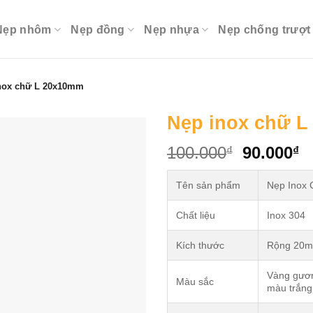
Nẹp nhôm
Nẹp đồng
Nẹp nhựa
Nẹp chống trượt
nox chữ L 20x10mm
Nẹp inox chữ 
Original
C
100.000
90.000
₫
₫
price
p
was:
is
Tên sản phẩm
Nẹp Inox
100.000₫
9
Chất liệu
Inox 304
Kích thước
Rộng 20m
Vàng gươn
Màu sắc
màu trắng