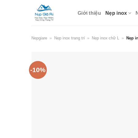
Skip
to
Giới thiệu
Nẹp inox
content
Nepgiare
»
Nẹp inox trang trí
»
Nẹp inox chữ L
»
Nẹp i
-10%