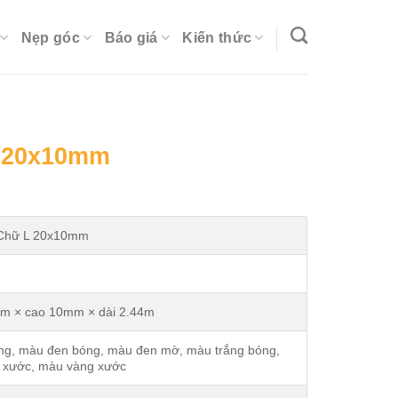
Nẹp góc
Báo giá
Kiến thức
L 20x10mm
urrent
rice
:
 Chữ L 20x10mm
.
0.000₫.
m × cao 10mm × dài 2.44m
g, màu đen bóng, màu đen mờ, màu trắng bóng,
 xước, màu vàng xước