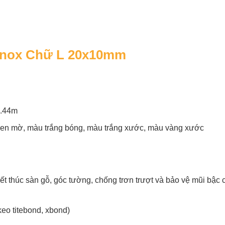
 Inox Chữ L 20x10mm
2.44m
n mờ, màu trắng bóng, màu trắng xước, màu vàng xước
kết thúc sàn gỗ, góc tường, chống trơn trượt và bảo vệ mũi bậc c
eo titebond, xbond)