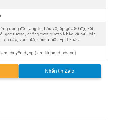
Rẻ
ng dụng để trang trí, bảo vệ, ốp góc 90 độ, kết
ỗ, góc tường, chống trơn trượt và bảo vệ mũi bậc
 tam cấp, vách đá, cùng nhiều vị trí khác.
keo chuyên dụng (keo titebond, xbond)
Nhắn tin Zalo