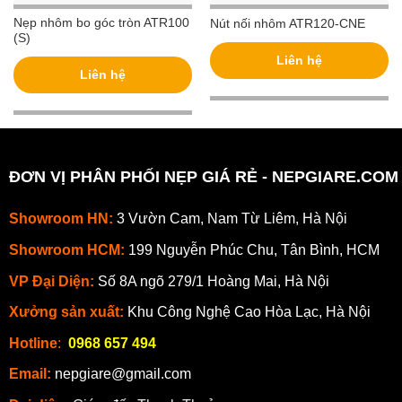
Nẹp nhôm bo góc tròn ATR100
Nút nối nhôm ATR120-CNE
(S)
Liên hệ
Liên hệ
ĐƠN VỊ PHÂN PHỐI NẸP GIÁ RẺ - NEPGIARE.COM
Showroom HN:
3 Vườn Cam, Nam Từ Liêm, Hà Nội
Showroom HCM:
199 Nguyễn Phúc Chu, Tân Bình, HCM
VP Đại Diện:
Số 8A ngõ 279/1 Hoàng Mai, Hà Nội
Xưởng sản xuất:
Khu Công Nghệ Cao Hòa Lạc, Hà Nội
Hotline
:
0968 657 494
Email:
nepgiare@gmail.com