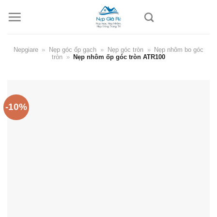
Skip
to
content
Nepgiare
»
Nẹp góc ốp gạch
»
Nẹp góc tròn
»
Nẹp nhôm bo góc
tròn
»
Nẹp nhôm ốp góc tròn ATR100
-10%