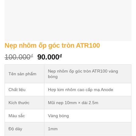
Nẹp nhôm ốp góc tròn ATR100
Original
Current
100.000
90.000
₫
₫
price
price
was:
is:
Nẹp nhôm ốp góc tròn ATR100 vàng
Tên sản phẩm
bóng
100.000₫.
90.000₫.
Chất liệu
Hợp kim nhôm cao cấp mạ Anode
Kích thước
Mũi nẹp 10mm × dài 2.5m
Màu sắc
Vàng bóng
Độ dày
1mm