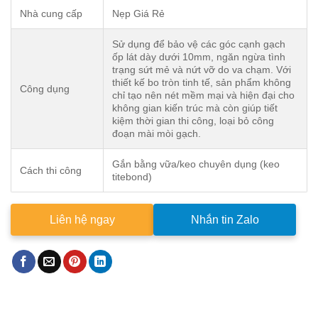
Nhà cung cấp
Nẹp Giá Rẻ
Sử dụng để bảo vệ các góc cạnh gạch
ốp lát dày dưới 10mm, ngăn ngừa tình
trạng sứt mẻ và nứt vỡ do va chạm. Với
thiết kế bo tròn tinh tế, sản phẩm không
Công dụng
chỉ tạo nên nét mềm mại và hiện đại cho
không gian kiến trúc mà còn giúp tiết
kiệm thời gian thi công, loại bỏ công
đoạn mài mòi gạch.
Gắn bằng vữa/keo chuyên dụng (keo
Cách thi công
titebond)
Liên hệ ngay
Nhắn tin Zalo