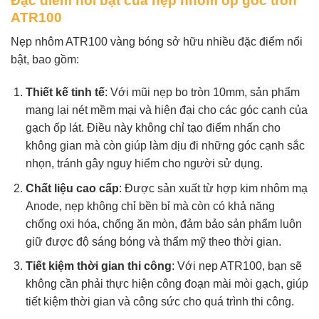
Đặc điểm nổi bật của nẹp nhôm ốp góc tròn
ATR100
Nẹp nhôm ATR100 vàng bóng sở hữu nhiều đặc điểm nổi
bật, bao gồm:
Thiết kế tinh tế
: Với mũi nẹp bo tròn 10mm, sản phẩm
mang lại nét mềm mại và hiện đại cho các góc cạnh của
gạch ốp lát. Điều này không chỉ tạo điểm nhấn cho
không gian mà còn giúp làm dịu đi những góc cạnh sắc
nhọn, tránh gây nguy hiểm cho người sử dụng.
Chất liệu cao cấp
: Được sản xuất từ hợp kim nhôm mạ
Anode, nẹp không chỉ bền bỉ mà còn có khả năng
chống oxi hóa, chống ăn mòn, đảm bảo sản phẩm luôn
giữ được độ sáng bóng và thẩm mỹ theo thời gian.
Tiết kiệm thời gian thi công
: Với nẹp ATR100, bạn sẽ
không cần phải thực hiện công đoạn mài mòi gạch, giúp
tiết kiệm thời gian và công sức cho quá trình thi công.