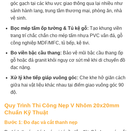
góc gạch tại các khu vực giao thông qua lại nhiều như
sảnh hành lang, trung tâm thương mại, phòng ăn, nhà
vệ sinh.
Bọc mép tấm ốp tường & Tủ kệ gỗ:
Tạo khung viền
trang trí chắc chắn cho mép tấm nhựa PVC vân đá, gỗ
công nghiệp MDF/MFC, tủ bếp, kệ tivi.
Bo viền bậc cầu thang:
Bảo vệ mũi bậc cầu thang ốp
gỗ hoặc đá granit khỏi nguy cơ sứt mẻ khi di chuyển đồ
đạc nặng.
Xử lý khe tiếp giáp vuông góc:
Che khe hở giãn cách
giữa hai vật liệu khác nhau tại điểm giao vuông góc 90
độ.
Quy Trình Thi Công Nẹp V Nhôm 20x20mm
Chuẩn Kỹ Thuật
Bước 1: Đo đạc và cắt thanh nẹp