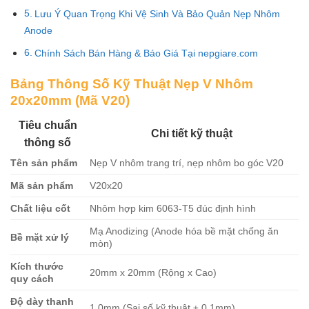
Lưu Ý Quan Trọng Khi Vệ Sinh Và Bảo Quản Nẹp Nhôm
Anode
Chính Sách Bán Hàng & Báo Giá Tại nepgiare.com
Bảng Thông Số Kỹ Thuật Nẹp V Nhôm
20x20mm (Mã V20)
Tiêu chuẩn
Chi tiết kỹ thuật
thông số
Tên sản phẩm
Nẹp V nhôm trang trí, nẹp nhôm bo góc V20
Mã sản phẩm
V20x20
Chất liệu cốt
Nhôm hợp kim 6063-T5 đúc định hình
Mạ Anodizing (Anode hóa bề mặt chống ăn
Bề mặt xử lý
mòn)
Kích thước
20mm x 20mm (Rộng x Cao)
quy cách
Độ dày thanh
1.0mm (Sai số kỹ thuật ± 0.1mm)