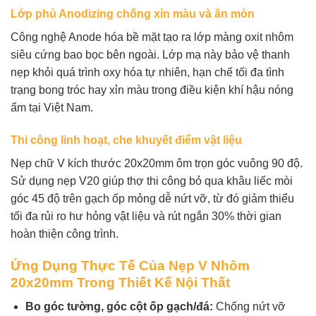
Lớp phủ Anodizing chống xỉn màu và ăn mòn
Công nghệ Anode hóa bề mặt tạo ra lớp màng oxit nhôm
siêu cứng bao bọc bên ngoài. Lớp mạ này bảo vệ thanh
nẹp khỏi quá trình oxy hóa tự nhiên, hạn chế tối đa tình
trạng bong tróc hay xỉn màu trong điều kiện khí hậu nóng
ẩm tại Việt Nam.
Thi công linh hoạt, che khuyết điểm vật liệu
Nẹp chữ V kích thước 20x20mm ôm trọn góc vuông 90 độ.
Sử dụng nẹp V20 giúp thợ thi công bỏ qua khâu liếc mòi
góc 45 độ trên gạch ốp mỏng dễ nứt vỡ, từ đó giảm thiểu
tối đa rủi ro hư hỏng vật liệu và rút ngắn 30% thời gian
hoàn thiện công trình.
Ứng Dụng Thực Tế Của Nẹp V Nhôm
20x20mm Trong Thiết Kế Nội Thất
Bo góc tường, góc cột ốp gạch/đá:
Chống nứt vỡ