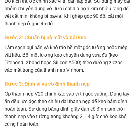
Đo kích thước chính xác vị trí cần lắp đặt. Sử dụng máy cắt
nhôm chuyên dụng với lưỡi cắt đĩa hợp kim nhiều răng để
vết cắt mịn, không bị bavia. Khi ghép góc 90 độ, cắt mòi
thanh nẹp ở góc 45 độ.
Bước 2: Chuẩn bị bề mặt và bôi keo
Làm sạch bụi bẩn và khô ráo bề mặt góc tường hoặc mép
vật liệu. Bôi một lượng keo chuyên dụng vừa đủ (keo
Titebond, Xbond hoặc Silicon A500) theo đường ziczac
vào mặt trong của thanh nẹp V nhôm.
Bước 3: Định vị và cố định thanh nẹp
Ốp thanh nẹp V20 chính xác vào vị trí góc vuông. Dùng tay
ấn đều lực dọc theo chiều dài thanh nẹp để keo bám dính
hoàn toàn. Sử dụng băng dính giấy dán cố định tạm thời
thanh nẹp vào tường trong khoảng 2 – 4 giờ chờ keo khô
cứng hoàn toàn.