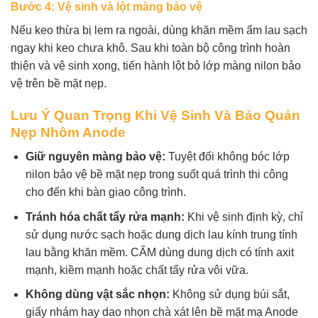
Bước 4: Vệ sinh và lột màng bảo vệ
Nếu keo thừa bị lem ra ngoài, dùng khăn mềm ẩm lau sạch
ngay khi keo chưa khô. Sau khi toàn bộ công trình hoàn
thiện và vệ sinh xong, tiến hành lột bỏ lớp màng nilon bảo
vệ trên bề mặt nẹp.
Lưu Ý Quan Trọng Khi Vệ Sinh Và Bảo Quản
Nẹp Nhôm Anode
Giữ nguyên màng bảo vệ:
Tuyệt đối không bóc lớp
nilon bảo vệ bề mặt nẹp trong suốt quá trình thi công
cho đến khi bàn giao công trình.
Tránh hóa chất tẩy rửa mạnh:
Khi vệ sinh định kỳ, chỉ
sử dụng nước sạch hoặc dung dịch lau kính trung tính
lau bằng khăn mềm. CẤM dùng dung dịch có tính axit
mạnh, kiềm mạnh hoặc chất tẩy rửa vôi vữa.
Không dùng vật sắc nhọn:
Không sử dụng búi sắt,
giấy nhám hay dao nhọn chà xát lên bề mặt mạ Anode