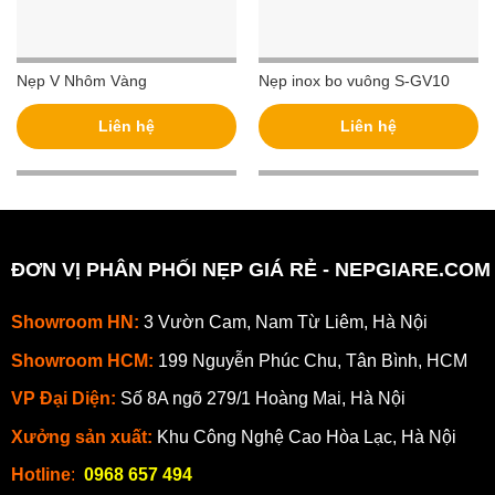
Nẹp V Nhôm Vàng
Nẹp inox bo vuông S-GV10
Liên hệ
Liên hệ
ĐƠN VỊ PHÂN PHỐI NẸP GIÁ RẺ - NEPGIARE.COM
Showroom HN:
3 Vườn Cam, Nam Từ Liêm, Hà Nội
Showroom HCM:
199 Nguyễn Phúc Chu, Tân Bình, HCM
VP Đại Diện:
Số 8A ngõ 279/1 Hoàng Mai, Hà Nội
Xưởng sản xuất:
Khu Công Nghệ Cao Hòa Lạc, Hà Nội
Hotline
:
0968 657 494