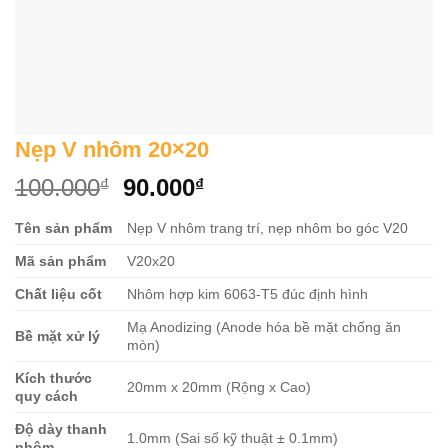
Nẹp V nhôm 20×20
Original
Current
100.000
90.000
₫
₫
price
price
Tên sản phẩm
Nẹp V nhôm trang trí, nẹp nhôm bo góc V20
was:
is:
100.000₫.
90.000₫.
Mã sản phẩm
V20x20
Chất liệu cốt
Nhôm hợp kim 6063-T5 đúc định hình
Mạ Anodizing (Anode hóa bề mặt chống ăn
Bề mặt xử lý
mòn)
Kích thước
20mm x 20mm (Rộng x Cao)
quy cách
Độ dày thanh
1.0mm (Sai số kỹ thuật ± 0.1mm)
nhôm