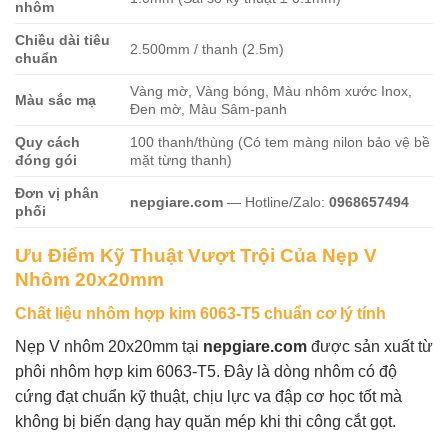
nhôm
Chiều dài tiêu
2.500mm / thanh (2.5m)
chuẩn
Vàng mờ, Vàng bóng, Màu nhôm xước Inox,
Màu sắc mạ
Đen mờ, Màu Sâm-panh
Quy cách
100 thanh/thùng (Có tem màng nilon bảo vệ bề
đóng gói
mặt từng thanh)
Đơn vị phân
nepgiare.com
— Hotline/Zalo:
0968657494
phối
Ưu Điểm Kỹ Thuật Vượt Trội Của Nẹp V
Nhôm 20x20mm
Chất liệu nhôm hợp kim 6063-T5 chuẩn cơ lý tính
Nẹp V nhôm 20x20mm tại
nepgiare.com
được sản xuất từ
phôi nhôm hợp kim 6063-T5. Đây là dòng nhôm có độ
cứng đạt chuẩn kỹ thuật, chịu lực va đập cơ học tốt mà
không bị biến dạng hay quăn mép khi thi công cắt gọt.