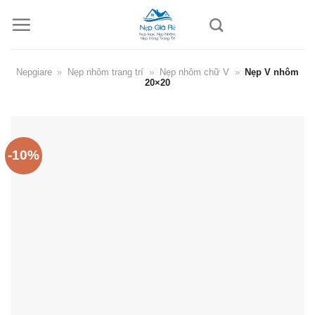
Skip
to
content
Nepgiare
»
Nẹp nhôm trang trí
»
Nẹp nhôm chữ V
»
Nẹp V nhôm
20×20
-10%