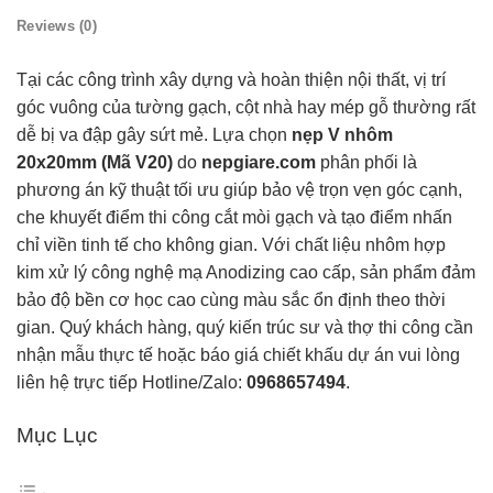
Reviews (0)
Tại các công trình xây dựng và hoàn thiện nội thất, vị trí
góc vuông của tường gạch, cột nhà hay mép gỗ thường rất
dễ bị va đập gây sứt mẻ. Lựa chọn
nẹp V nhôm
20x20mm (Mã V20)
do
nepgiare.com
phân phối là
phương án kỹ thuật tối ưu giúp bảo vệ trọn vẹn góc cạnh,
che khuyết điểm thi công cắt mòi gạch và tạo điểm nhấn
chỉ viền tinh tế cho không gian. Với chất liệu nhôm hợp
kim xử lý công nghệ mạ Anodizing cao cấp, sản phẩm đảm
bảo độ bền cơ học cao cùng màu sắc ổn định theo thời
gian. Quý khách hàng, quý kiến trúc sư và thợ thi công cần
nhận mẫu thực tế hoặc báo giá chiết khấu dự án vui lòng
liên hệ trực tiếp Hotline/Zalo:
0968657494
.
Mục Lục