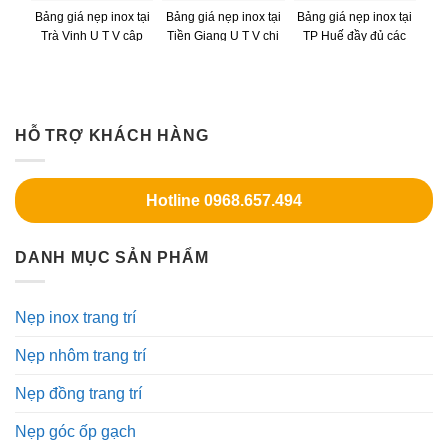
Bảng giá nẹp inox tại
Bảng giá nẹp inox tại
Bảng giá nẹp inox tại
Trà Vinh U T V cập
Tiền Giang U T V chi
TP Huế đầy đủ các
nhật chi tiết nhất
tiết nhất
loại nẹp U T V
HỖ TRỢ KHÁCH HÀNG
Hotline 0968.657.494
DANH MỤC SẢN PHẨM
Nẹp inox trang trí
Nẹp nhôm trang trí
Nẹp đồng trang trí
Nẹp góc ốp gạch