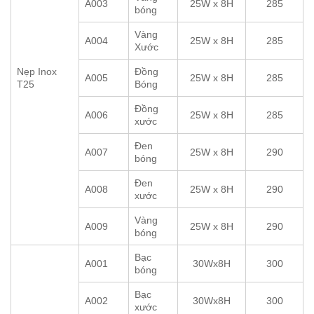
A003
25W x 8H
285
bóng
Vàng
A004
25W x 8H
285
Xước
Nẹp Inox
Đồng
A005
25W x 8H
285
T25
Bóng
Đồng
A006
25W x 8H
285
xước
Đen
A007
25W x 8H
290
bóng
Đen
A008
25W x 8H
290
xước
Vàng
A009
25W x 8H
290
bóng
Bạc
A001
30Wx8H
300
bóng
Bạc
A002
30Wx8H
300
xước