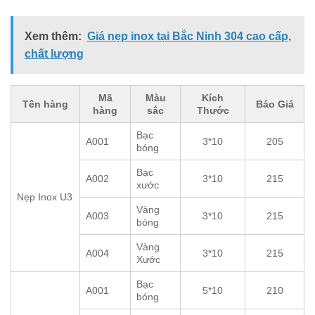
Xem thêm:
Giá nẹp inox tại Bắc Ninh 304 cao cấp,
chất lượng
Mã
Màu
Kích
Tên hàng
Báo Giá
hàng
sắc
Thước
Bạc
A001
3*10
205
bóng
Bạc
A002
3*10
215
xước
Nẹp Inox U3
Vàng
A003
3*10
215
bóng
Vàng
A004
3*10
215
Xước
Bạc
A001
5*10
210
bóng