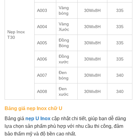
Vàng
A003
30Wx8H
335
bóng
Vàng
A004
30Wx8H
335
Xước
Nẹp Inox
T30
Đồng
A005
30Wx8H
335
Bóng
Đồng
A006
30Wx8H
335
xước
Đen
A007
30Wx8H
340
bóng
Đen
A008
30Wx8H
340
xước
Bảng giá nẹp Inox chữ U
Bảng giá
nẹp U Inox
cập nhật chi tiết, giúp bạn dễ dàng
lựa chọn sản phẩm phù hợp với nhu cầu thi công, đảm
bảo thẩm mỹ và độ bền cao nhất.