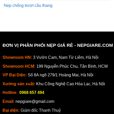
Nẹp chống trượt cầu thang
ĐƠN VỊ PHÂN PHỐI NẸP GIÁ RẺ - NEPGIARE.COM
Showroom HN:
3 Vườn Cam, Nam Từ Liêm, Hà Nội
Showroom HCM:
199 Nguyễn Phúc Chu, Tân Bình, HCM
VP Đại Diện:
Số 8A ngõ 279/1 Hoàng Mai, Hà Nội
Xưởng sản xuất:
Khu Công Nghệ Cao Hòa Lạc, Hà Nội
Hotline
:
0968 657 494
Email:
nepgiare@gmail.com
Đại diện:
Giám đốc Thanh Thuỷ