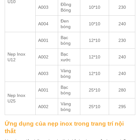
U10
Đồng
A003
10*10
230
Bóng
Đen
A004
10*10
240
bóng
Bạc
A001
12*10
230
bóng
Nẹp Inox
Bạc
A002
12*10
240
U12
xước
Vàng
A003
12*10
240
bóng
Bạc
A001
25*10
280
bóng
Nẹp Inox
U25
Vàng
A002
25*10
295
bóng
Ứng dụng của nẹp inox trong trang trí nội
thất