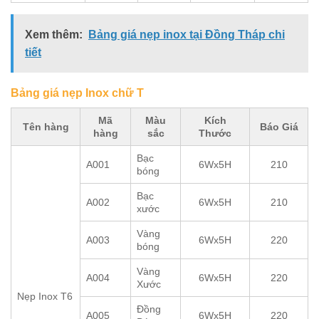
Xem thêm:
Bảng giá nẹp inox tại Đồng Tháp chi
tiết
Bảng giá nẹp Inox chữ T
Mã
Màu
Kích
Tên hàng
Báo Giá
hàng
sắc
Thước
Bạc
A001
6Wx5H
210
bóng
Bạc
A002
6Wx5H
210
xước
Vàng
A003
6Wx5H
220
bóng
Vàng
A004
6Wx5H
220
Xước
Nẹp Inox T6
Đồng
A005
6Wx5H
220