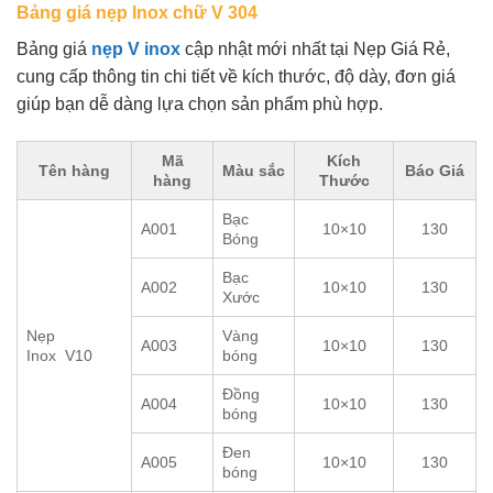
Bảng giá nẹp Inox chữ V 304
Bảng giá
nẹp V inox
cập nhật mới nhất tại Nẹp Giá Rẻ,
cung cấp thông tin chi tiết về kích thước, độ dày, đơn giá
giúp bạn dễ dàng lựa chọn sản phẩm phù hợp.
Mã
Kích
Tên hàng
Màu sắc
Báo Giá
hàng
Thước
Bạc
A001
10×10
130
Bóng
Bạc
A002
10×10
130
Xước
Nẹp
Vàng
A003
10×10
130
Inox V10
bóng
Đồng
A004
10×10
130
bóng
Đen
A005
10×10
130
bóng