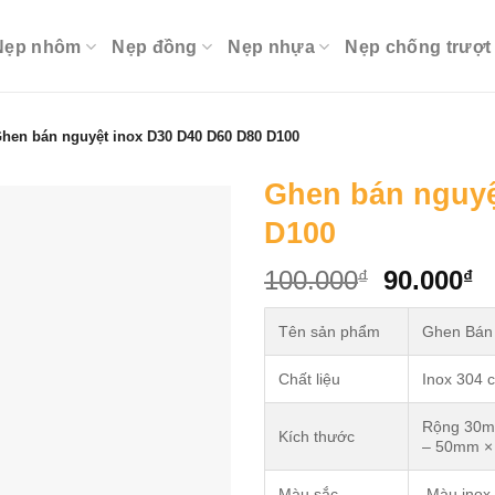
Nẹp nhôm
Nẹp đồng
Nẹp nhựa
Nẹp chống trượt
hen bán nguyệt inox D30 D40 D60 D80 D100
Ghen bán nguyệ
D100
Original
C
100.000
90.000
₫
₫
price
p
was:
is
Tên sản phẩm
Ghen Bán 
100.000₫
9
Chất liệu
Inox 304 
Rộng 30m
Kích thước
– 50mm × 
Màu sắc
Màu inox