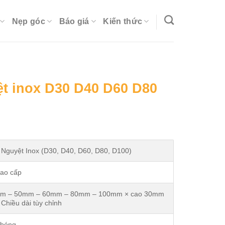
Nẹp góc
Báo giá
Kiến thức
t inox D30 D40 D60 D80
urrent
rice
:
Nguyệt Inox (D30, D40, D60, D80, D100)
.
0.000₫.
cao cấp
m – 50mm – 60mm – 80mm – 100mm × cao 30mm
Chiều dài tùy chỉnh
 bóng