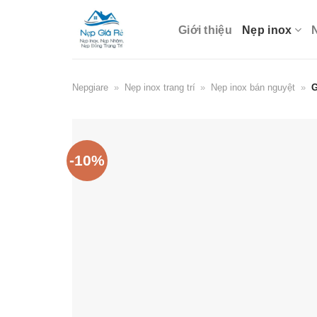
Skip
to
Giới thiệu
Nẹp inox
content
Nepgiare
»
Nẹp inox trang trí
»
Nẹp inox bán nguyệt
»
G
-10%