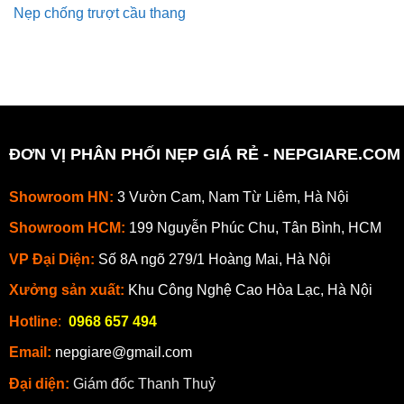
Nẹp chống trượt cầu thang
ĐƠN VỊ PHÂN PHỐI NẸP GIÁ RẺ - NEPGIARE.COM
Showroom HN:
3 Vườn Cam, Nam Từ Liêm, Hà Nội
Showroom HCM:
199 Nguyễn Phúc Chu, Tân Bình, HCM
VP Đại Diện:
Số 8A ngõ 279/1 Hoàng Mai, Hà Nội
Xưởng sản xuất:
Khu Công Nghệ Cao Hòa Lạc, Hà Nội
Hotline
:
0968 657 494
Email:
nepgiare@gmail.com
Đại diện:
Giám đốc Thanh Thuỷ