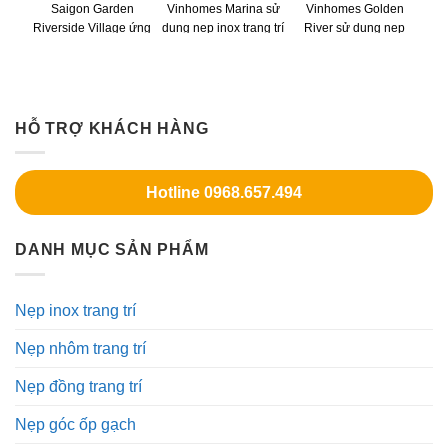
Saigon Garden
Vinhomes Marina sử
Vinhomes Golden
Riverside Village ứng
dụng nẹp inox trang trí
River sử dụng nẹp
dụng nẹp inox trang trí
nội thất
inox trang trí nội thất
HỖ TRỢ KHÁCH HÀNG
Hotline 0968.657.494
DANH MỤC SẢN PHẨM
Nẹp inox trang trí
Nẹp nhôm trang trí
Nẹp đồng trang trí
Nẹp góc ốp gạch