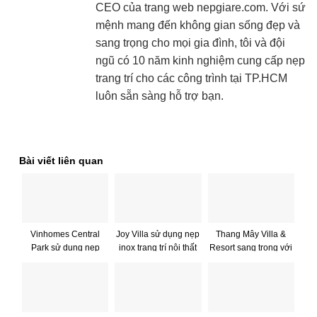
CEO của trang web nepgiare.com. Với sứ
mệnh mang đến không gian sống đẹp và
sang trọng cho mọi gia đình, tôi và đội
ngũ có 10 năm kinh nghiệm cung cấp nẹp
trang trí cho các công trình tại TP.HCM
luôn sẵn sàng hỗ trợ bạn.
Bài viết liên quan
Vinhomes Central
Joy Villa sử dụng nẹp
Thang Mây Villa &
Park sử dụng nẹp
inox trang trí nội thất
Resort sang trọng với
inox trang trí nội thất
nẹp nhôm trang trí